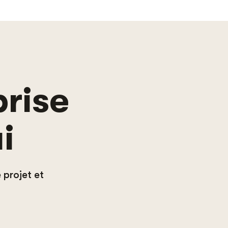
prise
i
projet et